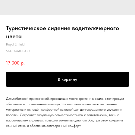
Туристическое сидение водителячерного
цвета
Royal Enfield
SKU:
KXA00427
17 300
р.
В корзину
Для любителей приключений, проводящих много времени в седле, этот продукт
обеспечивает повышенный комфорт. Он выполнен из высококачественных
материалов и оснащён комфортной вставкой для долговременного улучшения
посадки. Сохраняет визуальную совместимость как с водительским, так и с
пассажирским сиденьем, позволяя заменить одно или оба, при этом сохранив
единый стиль и обеспечив долгосрочный комфорт.