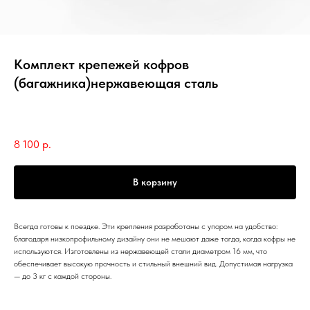
Комплект крепежей кофров
(багажника)нержавеющая сталь
Royal Enfield
SKU:
1990411
8 100
р.
В корзину
Всегда готовы к поездке. Эти крепления разработаны с упором на удобство:
благодаря низкопрофильному дизайну они не мешают даже тогда, когда кофры не
используются. Изготовлены из нержавеющей стали диаметром 16 мм, что
обеспечивает высокую прочность и стильный внешний вид. Допустимая нагрузка
— до 3 кг с каждой стороны.