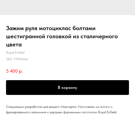
Зажим руля мотоциклас болтами
шестигранной головкой из сталичерного
цвета
Royal Enfield
SKU:
1990446
5 400
р.
В корзину
Специально разработан для вашего Interceptor. Изготовлен из литого и
фрезерованного алюминия и украшен фирменным логотипом Royal Enfield.