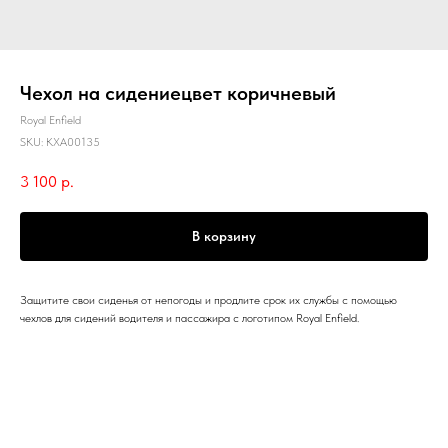
Чехол на сидениецвет коричневый
Royal Enfield
SKU:
KXA00135
3 100
р.
В корзину
Защитите свои сиденья от непогоды и продлите срок их службы с помощью
чехлов для сидений водителя и пассажира с логотипом Royal Enfield.