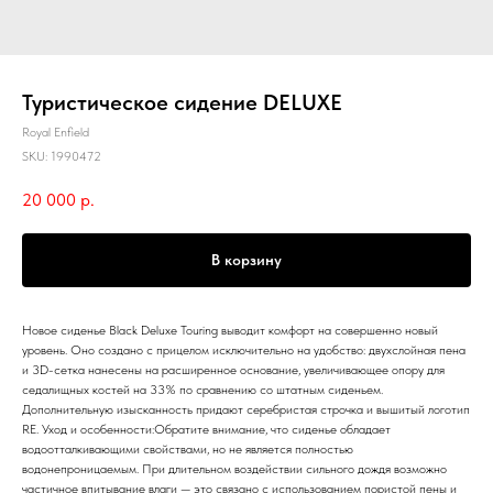
Туристическое сидение DELUXE
Royal Enfield
SKU:
1990472
20 000
р.
В корзину
Новое сиденье Black Deluxe Touring выводит комфорт на совершенно новый
уровень. Оно создано с прицелом исключительно на удобство: двухслойная пена
и 3D-сетка нанесены на расширенное основание, увеличивающее опору для
седалищных костей на 33% по сравнению со штатным сиденьем.
Дополнительную изысканность придают серебристая строчка и вышитый логотип
RE. Уход и особенности:Обратите внимание, что сиденье обладает
водоотталкивающими свойствами, но не является полностью
водонепроницаемым. При длительном воздействии сильного дождя возможно
частичное впитывание влаги — это связано с использованием пористой пены и