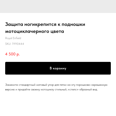
Защита ногикрепится к подношки
мотоциклачерного цвета
Royal Enfield
SKU:
1990444
4 500
р.
В корзину
Замените стандартный матовый упор для пятки на эту порошково-окрашенную
версию и придайте своему мотоциклу стильный, «стелс»-образный вид.