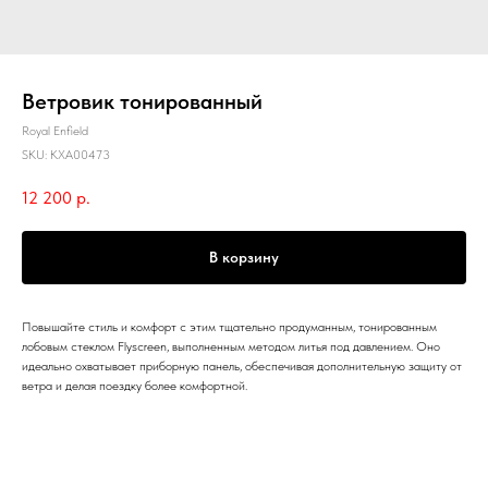
Ветровик тонированный
Royal Enfield
SKU:
KXA00473
12 200
р.
В корзину
Повышайте стиль и комфорт с этим тщательно продуманным, тонированным
лобовым стеклом Flyscreen, выполненным методом литья под давлением. Оно
идеально охватывает приборную панель, обеспечивая дополнительную защиту от
ветра и делая поездку более комфортной.