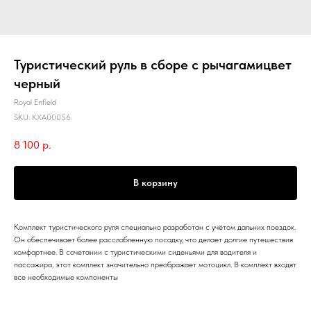
Туристический руль в сборе с рычагамицвет
черный
Royal Enfield
SKU:
KXA00056
8 100
р.
В корзину
Комплект туристического руля специально разработан с учётом дальних поездок.
Он обеспечивает более расслабленную посадку, что делает долгие путешествия
комфортнее. В сочетании с туристическими сиденьями для водителя и
пассажира, этот комплект значительно преображает мотоцикл. В комплект входят
все необходимые компоненты