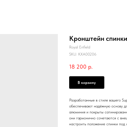
Кронштейн спинки
Royal Enfield
SKU:
KXA00206
18 200
р.
В корзину
Разработанные в стиле вашего Su
обеспечивают надёжную основу дл
алюминия и покрыты сатинированн
они гармонично сочетаются с вне
настроить положение спинки под 