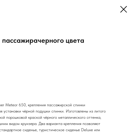
 пассажирачерного цвета
per Meteor 650, крепления пассажирской спинки
я установки чёрной подушки спинки. Изготовлены из литого
ой порошковой краской чёрного металлического оттенка,
шним видом круизера. Два варианта крепления позволяют
стандартное сиденье, туристическое сиденье Deluxe или