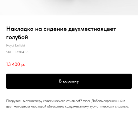
Накладка на сидение двухместнаяцвет
голубой
Royal Enfield
SKU:
1990435
13 400
р.
В корзину
Погрузись в атмосферу классического стиля caf? racer. Добавь окрашенный в
цвет мотоцикла хвостовой обтекатель к двухместному туристическому сиденью.