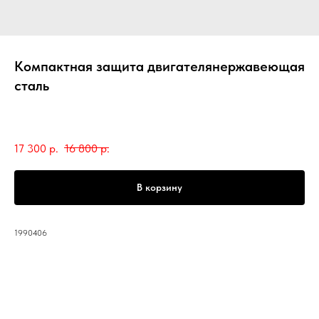
Компактная защита двигателянержавеющая
сталь
Royal Enfield
SKU:
1990406
17 300
р.
16 800
р.
В корзину
1990406