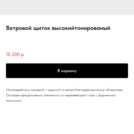
Ветровой щиток высокийтонированый
Royal Enfield
SKU:
1990414
10 200
р.
В корзину
Наслаждайтесь поездкой с защитой от ветра благодаря высокому обтекателю.
Оснащён декоративным элементом из нержавеющей стали с фирменным
логотипом.