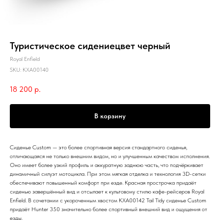
Туристическое сидениецвет черный
Royal Enfield
SKU:
KXA00140
18 200
р.
В корзину
Сиденье Custom — это более спортивная версия стандартного сиденья,
отличающаяся не только внешним видом, но и улучшенным качеством исполнения.
Оно имеет более узкий профиль и аккуратную заднюю часть, что подчёркивает
динамичный силуэт мотоцикла. При этом мягкая отделка и технология 3D-сетки
обеспечивают повышенный комфорт при езде. Красная прострочка придаёт
сиденью завершённый вид и отсылает к культовому стилю кафе-рейсеров Royal
Enfield. В сочетании с укороченным хвостом KXA00142 Tail Tidy сиденье Custom
придаёт Hunter 350 значительно более спортивный внешний вид и ощущения от
езды.