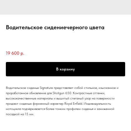
Водительское сидениечерного цвета
Royal Enfield
SKU:
KXA00241
19 600
р.
В корзину
Водительское сиденье Signature представляет собой стильное, изысканное и
проработанное обновление для Shotgun 650. Контрастные оттенки,
высококачественные материалы и вышитый стеганый узор на поверхности
придают сиденью фирменный характер Royal Enfield. Индивидуальность
мотоцикла подчёркивается более тонким профилем сиденья и заниженной
посадкой на 15 мм.