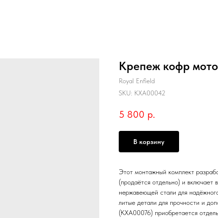
Крепеж кофр мото
Royal Enfield
SKU:
KXA00042
5 800
р.
В корзину
Этот монтажный комплект разрабо
(продаётся отдельно) и включает
нержавеющей стали для надёжного
литые детали для прочности и до
(KXA00076) приобретается отдель