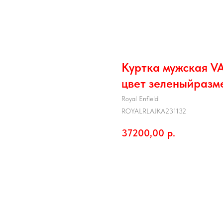
Куртка мужская V
цвет зеленыйразм
Royal Enfield
ROYALRLAJKA231132
37200,00
р.
В корзину
Размер: L