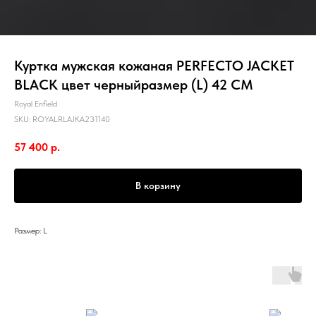
Куртка мужская кожаная PERFECTO JACKET
BLACK цвет черныйразмер (L) 42 CM
Royal Enfield
SKU:
ROYALRLAJKA231140
57 400
р.
В корзину
Размер: L