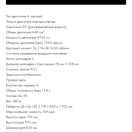
Тип двигателя 4-тактный
Запуск двигателя электростартер
Зажигание EFI (распределенный впрыск)
Объем двигателя 648 см³
Мощность двигателя 47.65 л.с.
Обороты двигателя (rpm) 7250 об/мин
Крутящий момент 52.3 Нм @ 5650 об/мин
Система охлаждения воздушно-масляная
Число цилиндров 2
Диаметр цилиндра x Ход поршня 78 мм X 67,8 мм
Степень сжатия 9.5:1
Трансмиссия Механика
Привод Цепь
Количество передач 6
Объем топливного бака 13.8 л
Топливо Аи-95
Вес 240 кг
Габариты (Д x Ш x В) 2 170 x 820 x 1 105, мм
Максимальная скорость 169 км/ч
Высота седла 795 мм
Высота руля 1105 мм
Ширина руля 820 мм