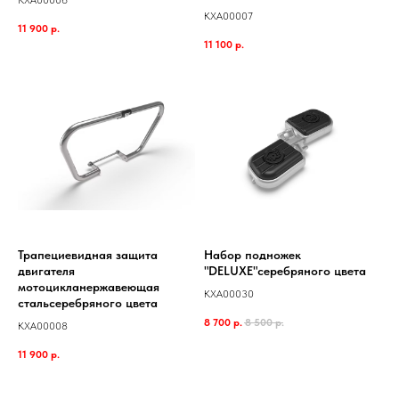
KXA00006
KXA00007
11 900
р.
11 100
р.
Трапециевидная защита
Набор подножек
двигателя
"DELUXE"серебряного цвета
мотоцикланержавеющая
KXA00030
стальсеребряного цвета
8 700
р.
8 500
р.
KXA00008
11 900
р.