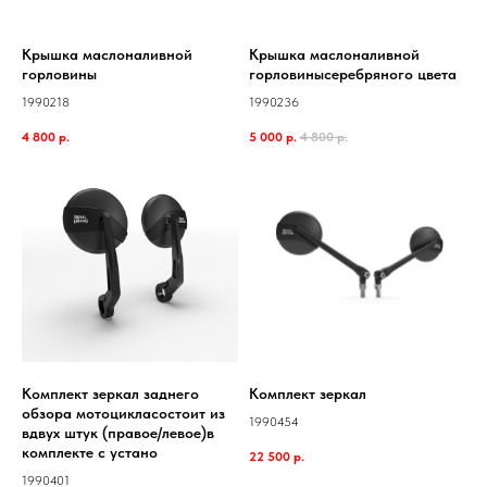
Крышка маслоналивной
Крышка маслоналивной
горловины
горловинысеребряного цвета
1990218
1990236
4 800
р.
5 000
р.
4 800
р.
Комплект зеркал заднего
Комплект зеркал
обзора мотоцикласостоит из
1990454
вдвух штук (правое/левое)в
комплекте с устано
22 500
р.
1990401