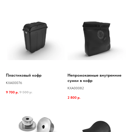
Пластиковый кофр
Непромокаемые внутренние
сумки в кофр
KXA00076
KXA00082
9 700
р.
9 500
р.
2 800
р.