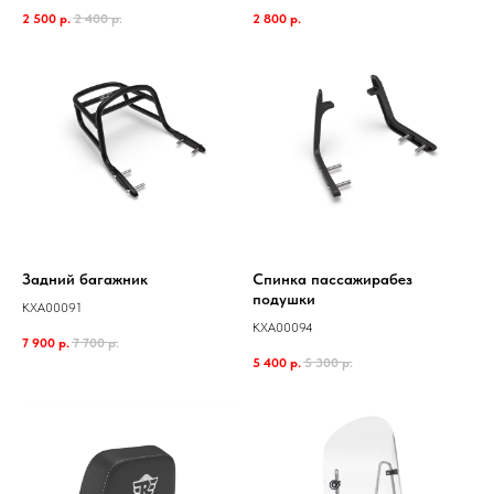
2 500
р.
2 400
р.
2 800
р.
Задний багажник
Спинка пассажирабез
подушки
KXA00091
KXA00094
7 900
р.
7 700
р.
5 400
р.
5 300
р.