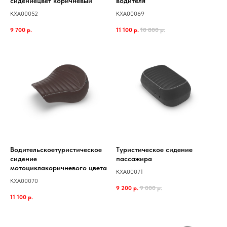
сидениецвет коричневый
водителя
KXA00052
KXA00069
9 700
р.
11 100
р.
10 800
р.
Водительскоетуристическое
Туристическое сидение
сидение
пассажира
мотоциклакоричневого цвета
KXA00071
KXA00070
9 200
р.
9 000
р.
11 100
р.