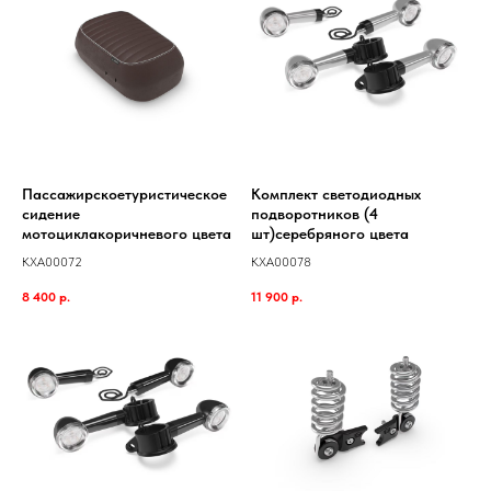
Пассажирскоетуристическое
Комплект светодиодных
сидение
подворотников (4
мотоциклакоричневого цвета
шт)серебряного цвета
KXA00072
KXA00078
8 400
р.
11 900
р.