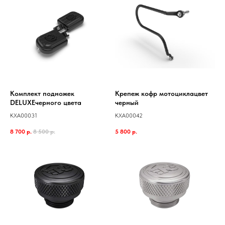
Комплект подножек
Крепеж кофр мотоциклацвет
DELUXEчерного цвета
черный
KXA00031
KXA00042
8 700
р.
8 500
р.
5 800
р.