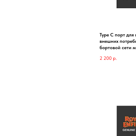
Type C порт для
внешних потреб
бортовой сети м
2 200
р.