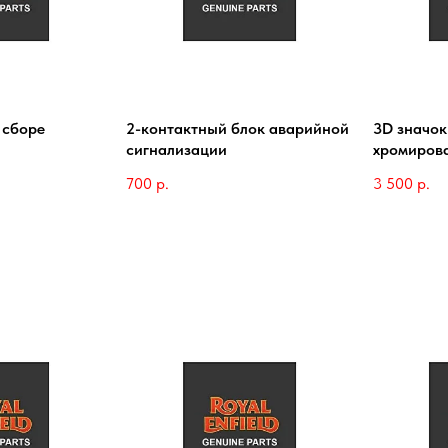
 сборе
2-контактный блок аварийной
3D значок
сигнализации
хромиров
700
р.
3 500
р.