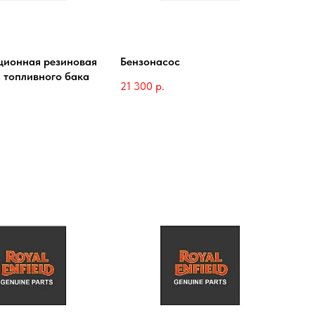
ционная резиновая
Бензонасос
 топливного бака
21 300
р.