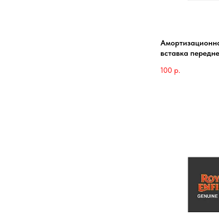
Амортизационна
вставка передн
100
р.