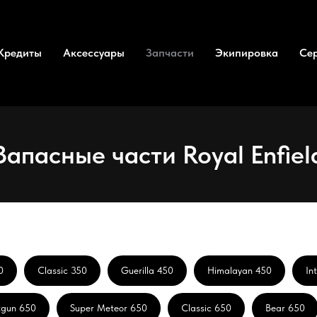
Кредиты
Аксессуары
Запчасти
Экипировка
Се
Запасные части Royal Enfiel
0
Classic 350
Guerilla 450
Himalayan 450
In
tgun 650
Super Meteor 650
Classic 650
Bear 650