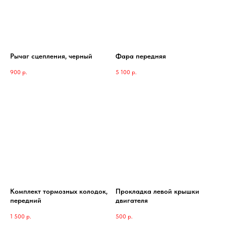
Рычаг сцепления, черный
Фара передняя
900
р.
5 100
р.
Комплект тормозных колодок,
Прокладка левой крышки
передний
двигателя
1 500
р.
500
р.