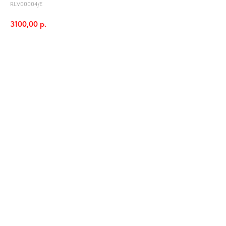
RLV00004/E
3100,00
р.
В корзину