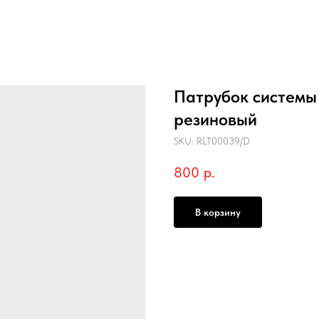
Патрубок системы 
резиновый
SKU:
RLT00039/D
800
р.
В корзину