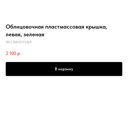
Облицовочная пластмассовая крышка,
левая, зеленая
SKU:
RAV02038/A
2 100
р.
В корзину