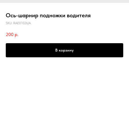
Ось-шарнир подножки водителя
SKU:
RAE01026/A
200
р.
В корзину