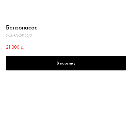
Бензонасос
SKU:
RAK01156/D
21 300
р.
В корзину