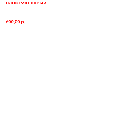
пластмассовый
RAR00237/D
600,00
р.
В корзину