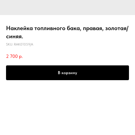
Наклейка топливного бака, правая, золотая/
синяя.
SKU:
RAK01059/A
2 700
р.
В корзину