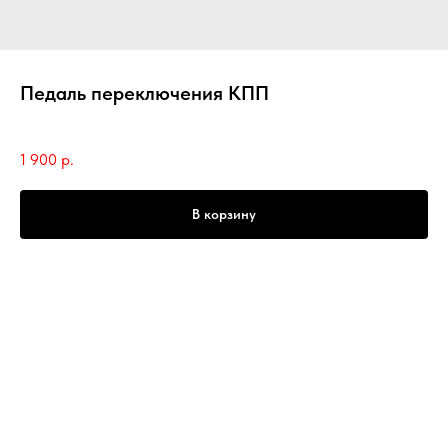
Педаль переключения КПП
SKU:
RAE00291/G
1 900
р.
В корзину