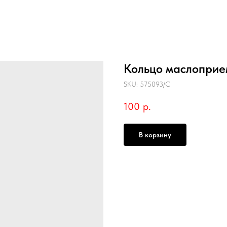
Кольцо маслопри
SKU:
575093/C
100
р.
В корзину