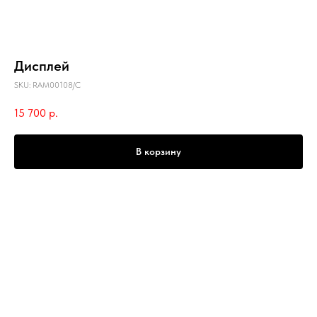
Дисплей
SKU:
RAM00108/C
15 700
р.
В корзину