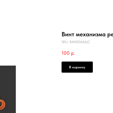
Винт механизма р
SKU:
RAN00666/C
100
р.
В корзину